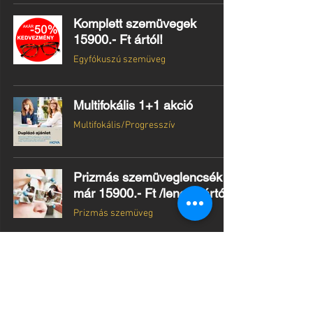
Komplett szemüvegek
15900.- Ft ártól!
Egyfókuszú szemüveg
Multifokális 1+1 akció
Multifokális/Progresszív
Prizmás szemüveglencsék
már 15900.- Ft /lencse ártól!
Prizmás szemüveg
MULTIFOKÁLIS SPECIALISTA