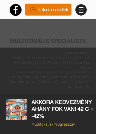
Rólunk mondták
MULTIFOKÁLIS SPECIALISTA
Nyitvatartás:
Hétfő: 10-18, Kedd: 10-18, Szerda: 10-19,
Csütörtök: 10-18, Péntek: 9-16, Szombat:
Zárva
Amennyiben messziről érkezik, javaslom
telefonáljon nekünk mielött jönni szeretne.
Aktuális, ünnepi nyitvatartásunkat a Google-
on frissítjük.
AKKORA KEDVEZMÉNY
AHÁNY FOK VAN! 42 C =
-42%
Multifokális/Progresszív