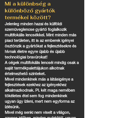
Mi a különbség a
különböző gyártók
termékei között?
Jelenleg minden hazai és külföldi
szemüveglencse gyártó foglalkozik
multifokális lencsékkel. Mint minden más
piaci területen, itt is az emberek igényei
ösztönzik a gyártókat a fejlesztésekre és
hívnak életre egyre újabb és újabb
technológiai bravúrokat!
A cégek multifokális lencséi mindig csak a
saját termékpalettájukon alkotnak
értelmezhető szinteket.
Mivel mindenkinek más a látásigénye a
fejlesztések ezekhez az igényekhez
alkalmazkodnak. Pl. két maga nemében
tökéletes étel sem fog mindenkinek
ugyan úgy ízleni, mert nem egyforma az
ízlésünk.
Mivel még senki nem viselt a világon,
azonos időben, minden gyártótól, ugyan