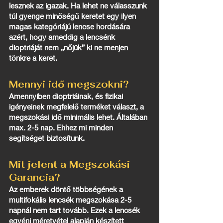
lesznek az igazak. Ha lehet ne válasszunk
túl gyenge minőségű keretet egy ilyen
magas kategóriájú lencse hordására
azért, hogy ameddig a lencsénk
dioptriáját nem „nőjük” ki ne menjen
tönkre a keret.
Mennyi idő megszokni?
Amennyiben dioptriáinak, és fizikai
igényeinek megfelelő terméket választ, a
megszokási idő minimális lehet. Általában
max. 2-5 nap. Ehhez mi minden
segítséget biztosítunk.
Mit jelent a Megszokási
Garancia?
Az emberek döntő többségének a
multifokális lencsék megszokása 2-5
napnál nem tart tovább. Ezek a lencsék
egyéni méretvétel alapján készített