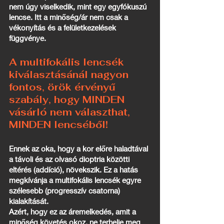
nem úgy viselkedik, mint egy egyfókuszú
lencse. Itt a minőség/ár nem csak a
vékonyítás és a felületkezelések
függvénye.
A multifokális lencsék
kiválasztásánál nagyon
fontos, örök érvényű
szabály, hogy
MINDEN
vásárló nem választhat,
MINDEN lencséből!
Ennek az oka, hogy a kor előre haladtával
a távoli és az olvasó dioptria közötti
eltérés (addíció), növekszik. Ez a hatás
megkívánja a multifokális lencsék egyre
szélesebb (progresszív csatorna)
kialakítását.
Azért, hogy ez az áremelkedés, amit a
minőség követés okoz, ne terhelje meg