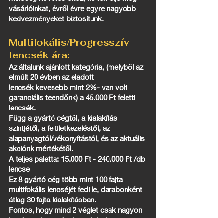
vásárlóinkat, évről évre egyre nagyobb
kedvezményeket biztosítunk.
Multifokális/Progresszív
lencsék ára:
Az általunk ajánlott kategória, (melyből az
elmúlt 20 évben az eladott
lencsék kevesebb mint 2%- van volt
garanciális teendőnk) a 45.000 Ft feletti
lencsék.
Függ a gyártó cégtől, a kialakítás
szintjétől, a felületkezeléstől, az
alapanyagtól/vékonyítástól, és az aktuális
akciónk mértékétől.
A teljes paletta: 15.000 Ft - 240.000 Ft /db
lencse
Ez 8 gyártó cég több mint 100 fajta
multifokális lencséjét fedi le, darabonként
átlag 30 fajta kialakításban.
Fontos, hogy mind 2 véglet csak nagyon