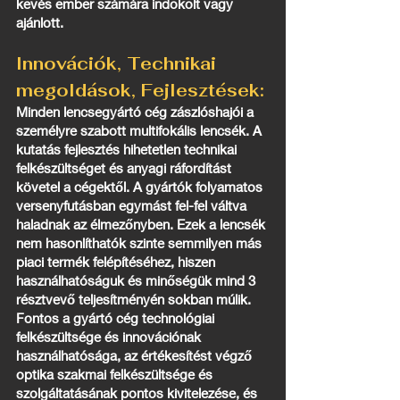
kevés ember számára indokolt vagy
ajánlott.
Innovációk, Technikai
megoldások, Fejlesztések:
Minden lencsegyártó cég zászlóshajói a
személyre szabott multifokális lencsék. A
kutatás fejlesztés hihetetlen technikai
felkészültséget és anyagi ráfordítást
követel a cégektől. A gyártók folyamatos
versenyfutásban egymást fel-fel váltva
haladnak az élmezőnyben. Ezek a lencsék
nem hasonlíthatók szinte semmilyen más
piaci termék felépítéséhez, hiszen
használhatóságuk és minőségük mind 3
résztvevő teljesítményén sokban múlik.
Fontos a gyártó cég technológiai
felkészültsége és innovációnak
használhatósága, az értékesítést végző
optika szakmai felkészültsége és
szolgáltatásának pontos kivitelezése, és