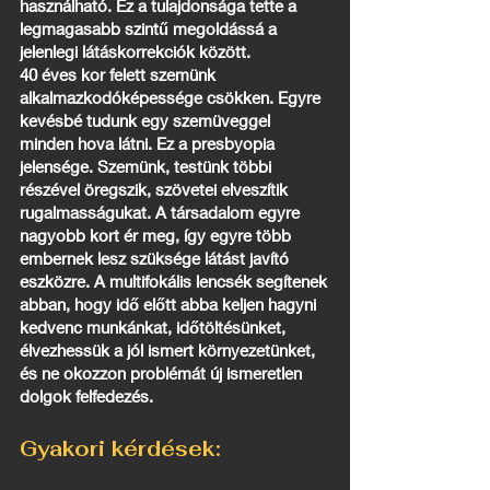
használható. Ez a tulajdonsága tette a
legmagasabb szintű megoldássá a
jelenlegi látáskorrekciók között.
40 éves kor felett szemünk
alkalmazkodóképessége csökken. Egyre
kevésbé tudunk egy szemüveggel
minden hova látni. Ez a presbyopia
jelensége. Szemünk, testünk többi
részével öregszik, szövetei elveszítik
rugalmasságukat. A társadalom egyre
nagyobb kort ér meg, így egyre több
embernek lesz szüksége látást javító
eszközre. A multifokális lencsék segítenek
abban, hogy idő előtt abba keljen hagyni
kedvenc munkánkat, időtöltésünket,
élvezhessük a jól ismert környezetünket,
és ne okozzon problémát új ismeretlen
dolgok felfedezés.
Gyakori kérdések: