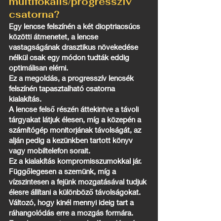
multifokális/progresszív
csatorna?
Egy lencse felszínén a két dioptriacsúcs
közötti átmenetet, a lencse
vastagságának drasztikus növekedése
nélkül csak egy módon tudták eddig
optimálisan elérni.
Ez a megoldás, a progresszív lencsék
felszínén tapasztalható csatorna
kialakítás.
A lencse felső részén áttekintve a távoli
tárgyakat látjuk élesen, míg a közepén a
számítógép monitorjának távolságát, az
alján pedig a kezünkben tartott könyv
vagy mobiltelefon sorait.
Ez a kialakítás kompromisszumokkal jár.
Függőlegesen a szemünk, míg a
vízszintesen a fejünk mozgatásával tudjuk
élesre állítani a különböző távolságokat.
Változó, hogy kinél mennyi ideig tart a
ráhangolódás erre a mozgás formára.