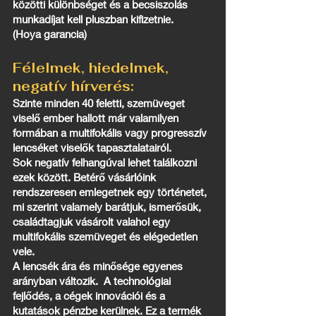
közötti különbséget és a becsiszolás
munkadíjat kell pluszban kifizetnie.
(Hoya garancia)
Félelmek, hiedelmek,
negatív hírverés:
Szinte minden 40 feletti, szemüveget
viselő ember hallott már valamilyen
formában a multifokális vagy progresszív
lencséket viselők tapasztalatairól.
Sok negatív felhangúval lehet találkozni
ezek között. Betérő vásárlóink
rendszeresen emlegetnek egy történetet,
mi szerint valamely barátjuk, ismerősük,
családtagjuk vásárolt valahol egy
multifokális szemüveget és elégedetlen
vele.
A lencsék ára és minősége egyenes
arányban változik. A technológiai
fejlődés, a cégek innovációi és a
kutatások pénzbe kerülnek. Ez a termék