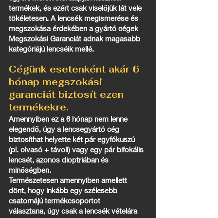
termékek, és ezért csak viselőjük lát vele
tökéletesen. A lencsék megismerése és
megszokása érdekében a gyártó cégek
Megszokási Garanciát adnak magasabb
kategóriájú lencséik mellé.
Cégünk esetenként akár 6
hónap megszokási
garanciát biztosít ezen
termékekre.
Amennyiben ez a 6 hónap nem lenne
elegendő, úgy a lencsegyártó cég
biztosíthat helyette két pár egyfókuszú
(pl. olvasó + távoli) vagy egy pár bifokális
lencsét, azonos dioptriában és
minőségben.
Természetesen amennyiben amellett
dönt, hogy inkább egy szélesebb
csatornájú termékcsoportot
választana, úgy csak a lencsék vételára