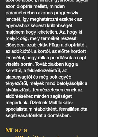
azon dioptria mellett, minden
paraméterében azonos progresszív
lencsét, így meghatározni ezeknek az
egymáshoz képesti különbségét
majdnem hogy lehetetlen. Az, hogy ki
melyik cég, mely termékét részesíti
előnyben, szubjektív. Függ a dioptriától,
az addíciótól, a kortól, az előtte hordott
lencsétől, hogy mik a prioritások a napi
viselés során. Továbbiakban függ a
kerettől, a felületkezeléstől, az
alapanyagtól és még sok egyéb
tényezőtől, melyek mind befolyásolják a
kiválasztást. Természetesen ennek az
eldöntéséhez minden segítséget
megadunk. Üzletünk Multifokális-
specialista mintaboltként, fennállása óta
segíti vásárlóinkat a döntésben.
Mi az a