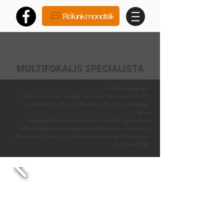
Rólunk mondták
MULTIFOKÁLIS SPECIALISTA
Nyitvatartás:
Hétfő: 10-18, Kedd: 10-18, Szerda: 10-19,
Csütörtök: 10-18, Péntek: 9-16, Szombat:
Zárva
Amennyiben messziről érkezik, javaslom
telefonáljon nekünk mielött jönni szeretne.
Aktuális, ünnepi nyitvatartásunkat a Google-
on frissítjük.