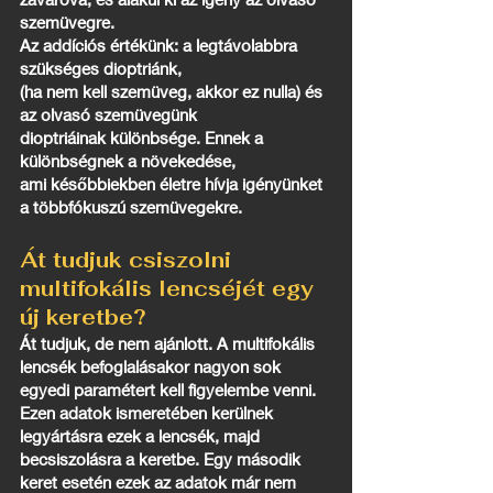
szemüvegre.
Az addíciós értékünk: a legtávolabbra
szükséges dioptriánk,
(ha nem kell szemüveg, akkor ez nulla) és
az olvasó szemüvegünk
dioptriáinak különbsége. Ennek a
különbségnek a növekedése,
ami későbbiekben életre hívja igényünket
a többfókuszú szemüvegekre.
Át tudjuk csiszolni
multifokális lencséjét egy
új keretbe?
Át tudjuk, de nem ajánlott. A multifokális
lencsék befoglalásakor nagyon sok
egyedi paramétert kell figyelembe venni.
Ezen adatok ismeretében kerülnek
legyártásra ezek a lencsék, majd
becsiszolásra a keretbe. Egy második
keret esetén ezek az adatok már nem