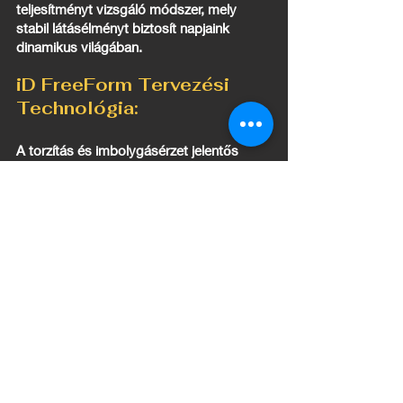
teljesítményt vizsgáló módszer, mely
stabil látásélményt biztosít napjaink
dinamikus világában.
iD FreeForm Tervezési
Technológia:
A torzítás és imbolygásérzet jelentős
csökkentése
Kiegyensúlyozott
Látáskontroll:
A MyStyle V+ a szemüvegviselők egyéni
sajátosságait is figyelembe veszi.
Bármilyen mérési adatokkal, életstílussal
rendelkezzen is vásárlója, vagy válasszon
akármilyen keret típust, a MyStyle V+
kristálytiszta látómezőt biztosít majd
számára, bárhol, bármikor.