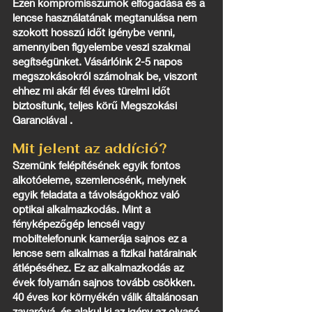
Ezen kompromisszumok elfogadása és a
lencse használatának megtanulása nem
szokott hosszú időt igénybe venni,
amennyiben figyelembe veszi szakmai
segítségünket. Vásárlóink 2-5 napos
megszokásokról számolnak be, viszont
ehhez mi akár fél éves türelmi időt
biztosítunk, teljes körű Megszokási
Garanciával .
Mit jelent az addíció?
Szemünk felépítésének egyik fontos
alkotóeleme, szemlencsénk, melynek
egyik feladata a távolságokhoz való
optikai alkalmazkodás. Mint a
fényképezőgép lencséi vagy
mobiltelefonunk kamerája sajnos ez a
lencse sem alkalmas a fizikai határainak
átlépéséhez. Ez az alkalmazkodás az
évek folyamán sajnos tovább csökken.
40 éves kor környékén válik általánosan
zavaróvá, és alakul ki az igény az olvasó