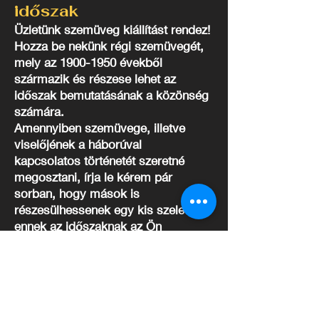
időszak
Üzletünk szemüveg kiállítást rendez!
Hozza be nekünk régi szemüvegét,
mely az 1900-1950 évekből
származik és részese lehet az
időszak bemutatásának a közönség
számára.
Amennyiben szemüvege, illetve
viselőjének a háborúval
kapcsolatos történetét szeretné
megosztani, írja le kérem pár
sorban, hogy mások is
részesülhessenek egy kis szeletből
ennek az időszaknak az Ön
szemüvegén keresztüli
történéseiből.