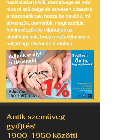
használaton kívüli szemüvege és már
nics rá szüksége és szivesen odaadná
a rászorulóknak, hozza be nekünk, mi
átvesszük, bemérjük, megtisztítjuk,
felcímkézzük és eljuttatjuk az
alapítványnak, hogy megtalálhassa a
helyét egy rászoruló életében.
Antik szemüveg
gyűjtés!
1900-1950
közötti