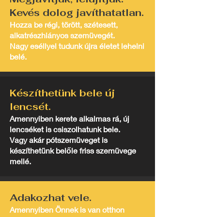
Kevés dolog javíthatatlan.
Hozza be régi, törött, szétesett,
alkatrészhiányos szemüvegét.
Nagy eséllyel tudunk újra életet lehelni
belé.
Készíthetünk bele új
lencsét.
Amennyiben kerete alkalmas rá, új
lencséket is csiszolhatunk bele.
Vagy akár pótszemüveget is
készíthetünk belőle friss szemüvege
mellé.
Adakozhat vele.
Amennyiben Önnek is van otthon