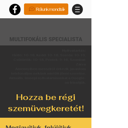
Rólunk mondták
MULTIFOKÁLIS SPECIALISTA
Nyitvatartás:
Hétfő: 10-18, Kedd: 10-18, Szerda: 10-19,
Csütörtök: 10-18, Péntek: 9-16, Szombat:
Zárva
Amennyiben messziről érkezik, javaslom
telefonáljon nekünk mielött jönni szeretne.
Aktuális, ünnepi nyitvatartásunkat a Google-
on frissítjük.
Hozza be régi
szemüvegkeretét!
Megjavítjuk, felújítjuk.