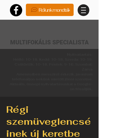
Rólunk mondták
MULTIFOKÁLIS SPECIALISTA
Nyitvatartás:
Hétfő: 10-18, Kedd: 10-18, Szerda: 10-19,
Csütörtök: 10-18, Péntek: 9-16, Szombat:
Zárva
Amennyiben messziről érkezik, javaslom
telefonáljon nekünk mielött jönni szeretne.
Aktuális, ünnepi nyitvatartásunkat a Google-
on frissítjük.
Régi
szemüveglencsé
inek új keretbe