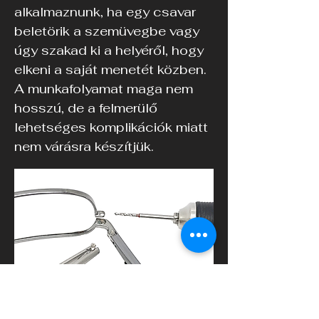
alkalmaznunk, ha egy csavar
beletörik a szemüvegbe vagy
úgy szakad ki a helyéről, hogy
elkeni a saját menetét közben.
A munkafolyamat maga nem
hosszú, de a felmerülő
lehetséges komplikációk miatt
nem várásra készítjük.