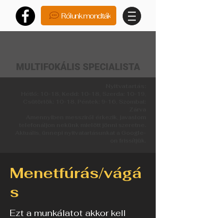
Rólunk mondták
MULTIFOKÁLIS SPECIALISTA
Nyitvatartás:
Hétfő: 10-18, Kedd: 10-18, Szerda: 10-19,
Csütörtök: 10-18, Péntek: 9-16, Szombat:
Zárva
Amennyiben messziről érkezik, javaslom
telefonáljon nekünk mielött jönni szeretne.
Aktuális, ünnepi nyitvatartásunkat a Google-
on frissítjük.
Menetfúrás/vágá
s
Ezt a munkálatot akkor kell