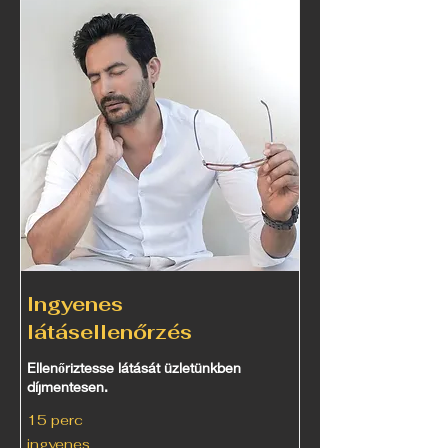
Ingyenes
látásellenőrzés
Ellenőriztesse látását üzletünkben
díjmentesen.
15 perc
ingyenes
ingyenes