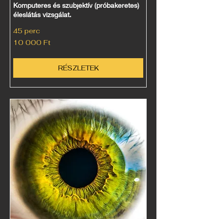
Komputeres és szubjektív (próbakeretes)
éleslátás vizsgálat.
45 perc
10 000
10 000 Ft
magyar
forint
RÉSZLETEK