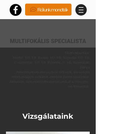
Rólunk mondták
MULTIFOKÁLIS SPECIALISTA
Nyitvatartás:
Hétfő: 10-18, Kedd: 10-18, Szerda: 10-19,
Csütörtök: 10-18, Péntek: 9-16, Szombat:
Zárva
Amennyiben messziről érkezik, javaslom
telefonáljon nekünk mielött jönni szeretne.
Aktuális, ünnepi nyitvatartásunkat a Google-
on frissítjük.
Vizsgálataink