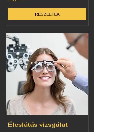
RÉSZLETEK
Éleslátás vizsgálat