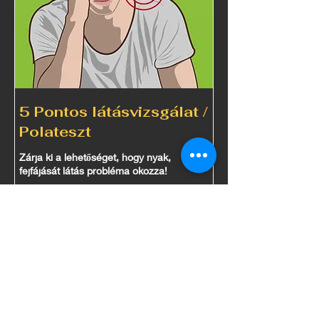
5 Pontos látásvizsgálat /
Polateszt
Zárja ki a lehetőséget, hogy nyak,
fejfájását látás probléma okozza!
1 óra
20 000
20 000 Ft
magyar
forint
RÉSZLETEK