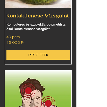
Kontaktlencse Vizsgálat
Komputeres és szubjektív, optometrista
általi kontaktlencse vizsgálat.
40 perc
15 000
15 000 Ft
magyar
forint
RÉSZLETEK